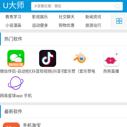
U大师
教育学习
影视娱乐
社交聊天
新闻资讯
小说漫画
运动健身
购物优惠
旅游出行
热门软件
微信伴侣-自动抢红包
抖音短视频(抖音手机下载)
爱乐赞（爱乐赞电脑手机下载）
热狗直播
网易星球app 手机下载
最新软件
手机淘宝