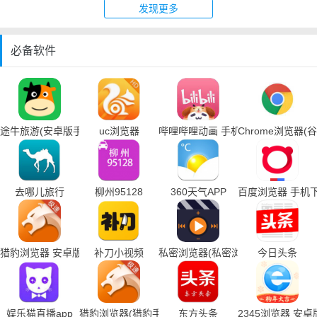
发现更多
必备软件
途牛旅游(安卓版手机下载)
uc浏览器
哔哩哔哩动画 手机下载
Chrome浏览器
去哪儿旅行
柳州95128
360天气APP
百度浏览器 手机
猎豹浏览器 安卓版
补刀小视频
私密浏览器(私密浏览器手机下载)
今日头条
娱乐猫直播app
猎豹浏览器(猎豹手机浏览器下载)
东方头条
2345浏览器 安卓