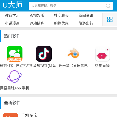
U大师
教育学习
影视娱乐
社交聊天
新闻资讯
小说漫画
运动健身
购物优惠
旅游出行
热门软件
微信伴侣-自动抢红包
抖音短视频(抖音手机下载)
爱乐赞（爱乐赞电脑手机下载）
热狗直播
网易星球app 手机下载
最新软件
手机淘宝