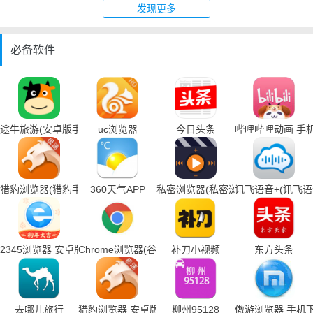
发现更多
必备软件
途牛旅游(安卓版手机下载)
uc浏览器
今日头条
哔哩哔哩动画 手
猎豹浏览器(猎豹手机浏览器下载)
360天气APP
私密浏览器(私密浏览器手机下载)
讯飞语音+(讯飞
2345浏览器 安卓版
Chrome浏览器(谷歌浏览器手机下载)
补刀小视频
东方头条
去哪儿旅行
猎豹浏览器 安卓版
柳州95128
傲游浏览器 手机