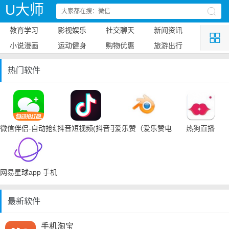
U大师
教育学习
影视娱乐
社交聊天
新闻资讯
小说漫画
运动健身
购物优惠
旅游出行
热门软件
微信伴侣-自动抢红包
抖音短视频(抖音手机下载)
爱乐赞（爱乐赞电脑手机下载）
热狗直播
网易星球app 手机下载
最新软件
手机淘宝