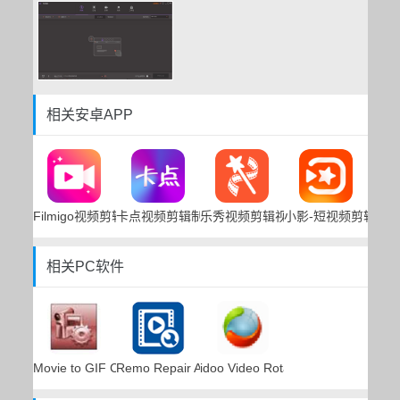
相关安卓APP
Filmigo视频剪辑
卡点视频剪辑制作
乐秀视频剪辑视频编辑
小影-短视频剪辑
相关PC软件
Movie to GIF Converter
Remo Repair AVI 电脑版
idoo Video Rotation 电脑版