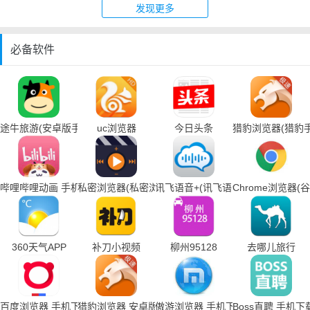
发现更多
必备软件
途牛旅游(安卓版手机下载)
uc浏览器
今日头条
猎豹浏览器(猎豹
哔哩哔哩动画 手机下载
私密浏览器(私密浏览器手机下载)
讯飞语音+(讯飞语音输入法手机下载
Chrome浏览器
360天气APP
补刀小视频
柳州95128
去哪儿旅行
百度浏览器 手机下载
猎豹浏览器 安卓版
傲游浏览器 手机下载
Boss直聘 手机下