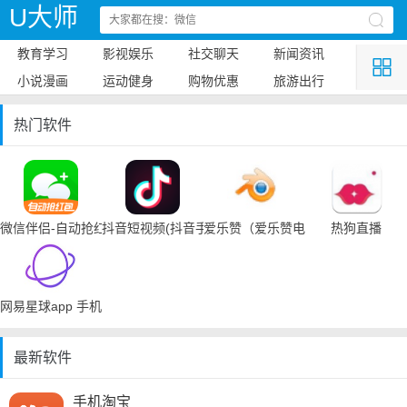
U大师
教育学习
影视娱乐
社交聊天
新闻资讯
小说漫画
运动健身
购物优惠
旅游出行
热门软件
微信伴侣-自动抢红包
抖音短视频(抖音手机下载)
爱乐赞（爱乐赞电脑手机下载）
热狗直播
网易星球app 手机下载
最新软件
手机淘宝