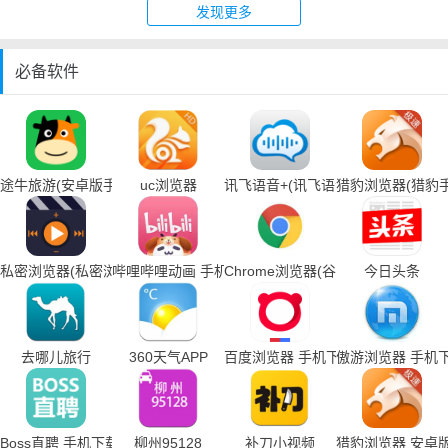
发现更多
必备软件
途牛旅游(安卓版手机下载)
uc浏览器
讯飞语音+(讯飞语音输入法手机下载
猎豹浏览器(猎豹
私密浏览器(私密浏览器手机下载)
哔哩哔哩动画 手机下载
Chrome浏览器(谷歌浏览器手机下载
今日头条
去哪儿旅行
360天气APP
百度浏览器 手机下载
傲游浏览器 手机
Boss直聘 手机下载
柳州95128
补刀小视频
猎豹浏览器 安卓