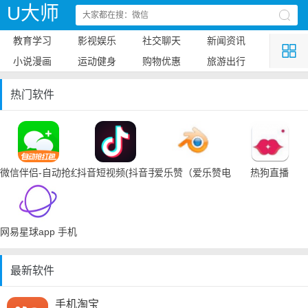
U大师
教育学习
影视娱乐
社交聊天
新闻资讯
小说漫画
运动健身
购物优惠
旅游出行
热门软件
微信伴侣-自动抢红包
抖音短视频(抖音手机下载)
爱乐赞（爱乐赞电脑手机下载）
热狗直播
网易星球app 手机下载
最新软件
手机淘宝