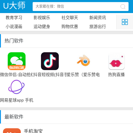
U大师
教育学习
影视娱乐
社交聊天
新闻资讯
小说漫画
运动健身
购物优惠
旅游出行
热门软件
微信伴侣-自动抢红包
抖音短视频(抖音手机下载)
爱乐赞（爱乐赞电脑手机下载）
热狗直播
网易星球app 手机下载
最新软件
手机淘宝