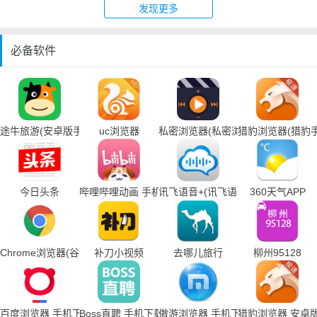
发现更多
必备软件
途牛旅游(安卓版手机下载)
uc浏览器
私密浏览器(私密浏览器手机下载)
猎豹浏览器(猎豹
今日头条
哔哩哔哩动画 手机下载
讯飞语音+(讯飞语音输入法手机下载
360天气APP
Chrome浏览器(谷歌浏览器手机下载)
补刀小视频
去哪儿旅行
柳州95128
百度浏览器 手机下载
Boss直聘 手机下载
傲游浏览器 手机下载
猎豹浏览器 安卓