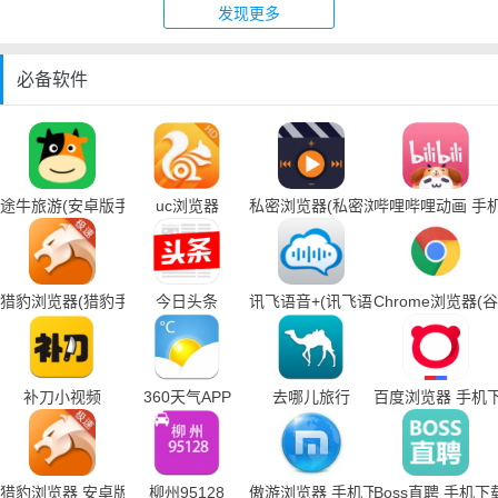
发现更多
必备软件
途牛旅游(安卓版手机下载)
uc浏览器
私密浏览器(私密浏览器手机下载)
哔哩哔哩动画 手
猎豹浏览器(猎豹手机浏览器下载)
今日头条
讯飞语音+(讯飞语音输入法手机下载
Chrome浏览器
补刀小视频
360天气APP
去哪儿旅行
百度浏览器 手机
猎豹浏览器 安卓版
柳州95128
傲游浏览器 手机下载
Boss直聘 手机下