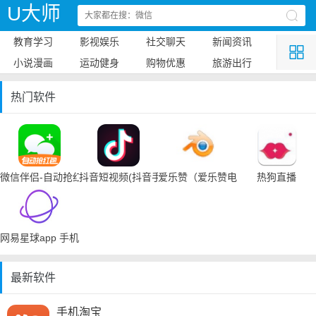
U大师
教育学习
影视娱乐
社交聊天
新闻资讯
小说漫画
运动健身
购物优惠
旅游出行
热门软件
微信伴侣-自动抢红包
抖音短视频(抖音手机下载)
爱乐赞（爱乐赞电脑手机下载）
热狗直播
网易星球app 手机下载
最新软件
手机淘宝