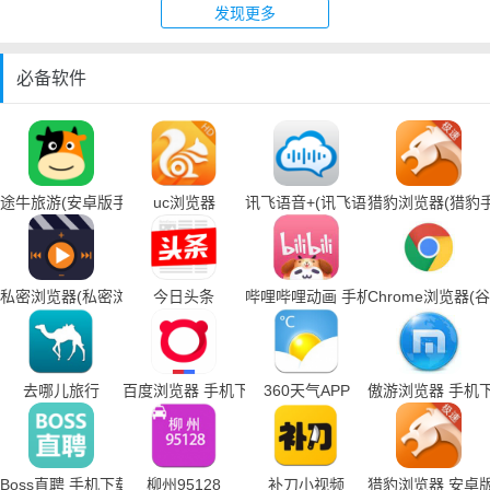
发现更多
必备软件
途牛旅游(安卓版手机下载)
uc浏览器
讯飞语音+(讯飞语音输入法手机下载
猎豹浏览器(猎豹
私密浏览器(私密浏览器手机下载)
今日头条
哔哩哔哩动画 手机下载
Chrome浏览器
去哪儿旅行
百度浏览器 手机下载
360天气APP
傲游浏览器 手机
Boss直聘 手机下载
柳州95128
补刀小视频
猎豹浏览器 安卓