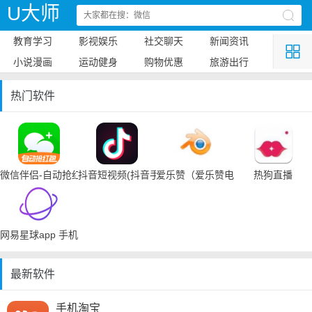
U大师
教育学习
影视娱乐
社交聊天
新闻资讯
小说漫画
运动健身
购物优惠
旅游出行
热门软件
微信伴侣-自动抢红包
抖音短视频(抖音手机下载)
爱乐赞（爱乐赞电脑手机下载）
热狗直播
网易星球app 手机下载
最新软件
手机淘宝