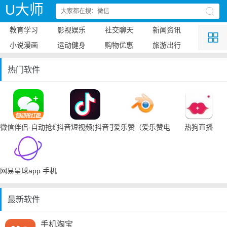
U大师
教育学习
影视娱乐
社交聊天
新闻资讯
小说漫画
运动健身
购物优惠
旅游出行
热门软件
微信伴侣-自动抢红包
抖音短视频(抖音手机下载)
爱乐赞（爱乐赞电脑手机下载）
热狗直播
网易星球app 手机下载
最新软件
手机淘宝