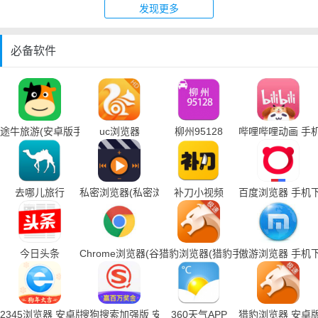
发现更多
必备软件
途牛旅游(安卓版手机下载)
uc浏览器
柳州95128
哔哩哔哩动画 手
去哪儿旅行
私密浏览器(私密浏览器手机下载)
补刀小视频
百度浏览器 手机
今日头条
Chrome浏览器(谷歌浏览器手机下载)
猎豹浏览器(猎豹手机浏览器下载)
傲游浏览器 手机
2345浏览器 安卓版
搜狗搜索加强版 安卓版
360天气APP
猎豹浏览器 安卓