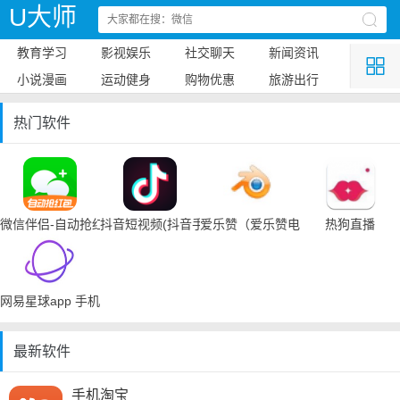
U大师
教育学习
影视娱乐
社交聊天
新闻资讯
小说漫画
运动健身
购物优惠
旅游出行
热门软件
微信伴侣-自动抢红包
抖音短视频(抖音手机下载)
爱乐赞（爱乐赞电脑手机下载）
热狗直播
网易星球app 手机下载
最新软件
手机淘宝