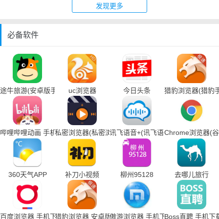
发现更多
必备软件
途牛旅游(安卓版手机下载)
uc浏览器
今日头条
猎豹浏览器(猎豹
哔哩哔哩动画 手机下载
私密浏览器(私密浏览器手机下载)
讯飞语音+(讯飞语音输入法手机下载
Chrome浏览器
360天气APP
补刀小视频
柳州95128
去哪儿旅行
百度浏览器 手机下载
猎豹浏览器 安卓版
傲游浏览器 手机下载
Boss直聘 手机下