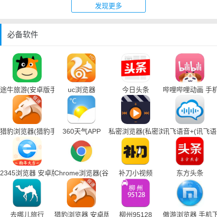
发现更多
必备软件
途牛旅游(安卓版手机下载)
uc浏览器
今日头条
哔哩哔哩动画 手
猎豹浏览器(猎豹手机浏览器下载)
360天气APP
私密浏览器(私密浏览器手机下载)
讯飞语音+(讯飞
2345浏览器 安卓版
Chrome浏览器(谷歌浏览器手机下载)
补刀小视频
东方头条
去哪儿旅行
猎豹浏览器 安卓版
柳州95128
傲游浏览器 手机