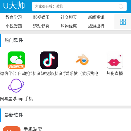
U大师
教育学习
影视娱乐
社交聊天
新闻资讯
小说漫画
运动健身
购物优惠
旅游出行
热门软件
微信伴侣-自动抢红包
抖音短视频(抖音手机下载)
爱乐赞（爱乐赞电脑手机下载）
热狗直播
网易星球app 手机下载
最新软件
手机淘宝