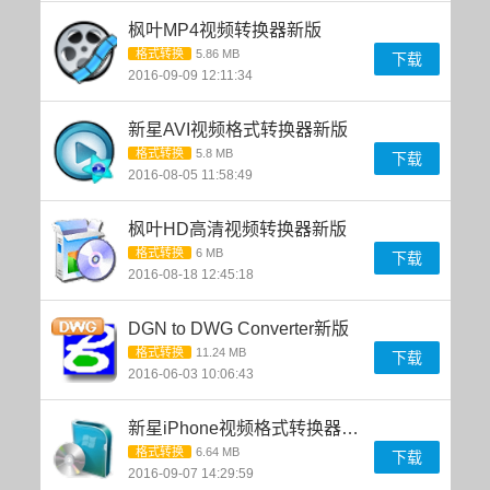
枫叶MP4视频转换器新版
格式转换
5.86 MB
下载
2016-09-09 12:11:34
新星AVI视频格式转换器新版
格式转换
5.8 MB
下载
2016-08-05 11:58:49
枫叶HD高清视频转换器新版
格式转换
6 MB
下载
2016-08-18 12:45:18
DGN to DWG Converter新版
格式转换
11.24 MB
下载
2016-06-03 10:06:43
新星iPhone视频格式转换器新版
格式转换
6.64 MB
下载
2016-09-07 14:29:59