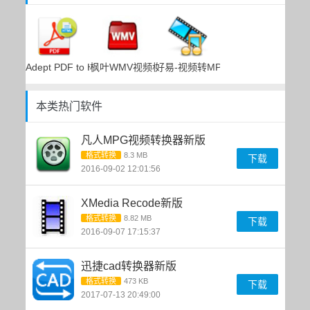
Adept PDF to Html Converter
枫叶WMV视频格式转换器
好易-视频转MP3转换器
本类热门软件
凡人MPG视频转换器新版
格式转换
8.3 MB
下载
2016-09-02 12:01:56
XMedia Recode新版
格式转换
8.82 MB
下载
2016-09-07 17:15:37
迅捷cad转换器新版
格式转换
473 KB
下载
2017-07-13 20:49:00