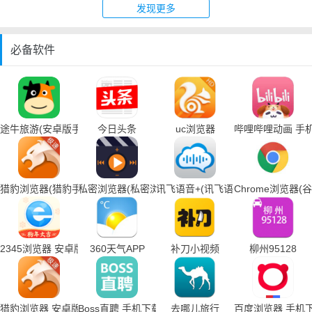
发现更多
必备软件
途牛旅游(安卓版手机下载)
今日头条
uc浏览器
哔哩哔哩动画 手
猎豹浏览器(猎豹手机浏览器下载)
私密浏览器(私密浏览器手机下载)
讯飞语音+(讯飞语音输入法手机下载
Chrome浏览器
2345浏览器 安卓版
360天气APP
补刀小视频
柳州95128
猎豹浏览器 安卓版
Boss直聘 手机下载
去哪儿旅行
百度浏览器 手机