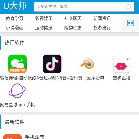
U大师
教育学习
影视娱乐
社交聊天
新闻资讯
小说漫画
运动健身
购物优惠
旅游出行
热门软件
微信伴侣-自动抢红包
抖音短视频(抖音手机下载)
爱乐赞（爱乐赞电脑手机下载）
热狗直播
网易星球app 手机下载
最新软件
手机淘宝