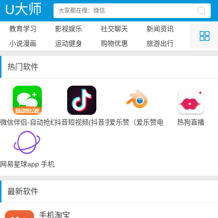
U大师
教育学习
影视娱乐
社交聊天
新闻资讯
小说漫画
运动健身
购物优惠
旅游出行
热门软件
微信伴侣-自动抢红包
抖音短视频(抖音手机下载)
爱乐赞（爱乐赞电脑手机下载）
热狗直播
网易星球app 手机下载
最新软件
手机淘宝