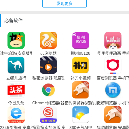
发现更多
必备软件
途牛旅游(安卓版手机下载)
uc浏览器
柳州95128
哔哩哔哩动画 手
去哪儿旅行
私密浏览器(私密浏览器手机下载)
补刀小视频
百度浏览器 手机
今日头条
Chrome浏览器(谷歌浏览器手机下载)
猎豹浏览器(猎豹手机浏览器下载)
傲游浏览器 手机
2345浏览器 安卓版
搜狗搜索加强版 安卓版
360天气APP
猎豹浏览器 安卓