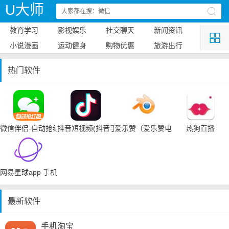
U大师
教育学习
影视娱乐
社交聊天
新闻资讯
小说漫画
运动健身
购物优惠
旅游出行
热门软件
微信伴侣-自动抢红包
抖音短视频(抖音手机下载)
爱乐赞（爱乐赞电脑手机下载）
热狗直播
网易星球app 手机下载
最新软件
手机淘宝