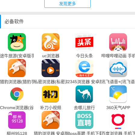
发现更多
必备软件
途牛旅游(安卓版手机下载)
uc浏览器
今日头条
哔哩哔哩动画 手
猎豹浏览器(猎豹手机浏览器下载)
私密浏览器(私密浏览器手机下载)
2345浏览器 安卓版
讯飞语音+(讯飞
Chrome浏览器(谷歌浏览器手机下载)
补刀小视频
去哪儿旅行
360天气APP
柳州95128
猎豹浏览器 安卓版
Boss直聘 手机下载
百度浏览器 手机