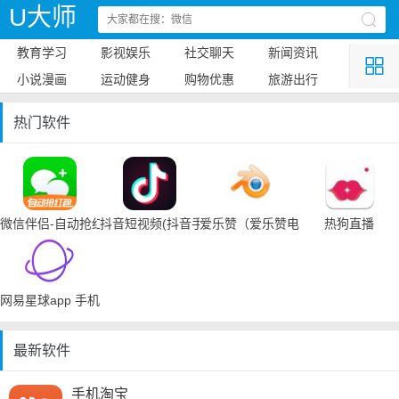
U大师
教育学习
影视娱乐
社交聊天
新闻资讯
小说漫画
运动健身
购物优惠
旅游出行
热门软件
微信伴侣-自动抢红包
抖音短视频(抖音手机下载)
爱乐赞（爱乐赞电脑手机下载）
热狗直播
网易星球app 手机下载
最新软件
手机淘宝