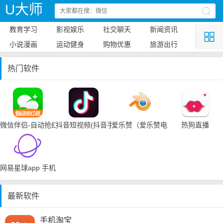
U大师
教育学习
影视娱乐
社交聊天
新闻资讯
小说漫画
运动健身
购物优惠
旅游出行
热门软件
微信伴侣-自动抢红包
抖音短视频(抖音手机下载)
爱乐赞（爱乐赞电脑手机下载）
热狗直播
网易星球app 手机下载
最新软件
手机淘宝