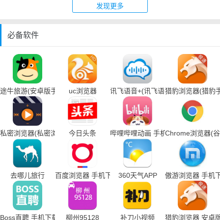
发现更多
必备软件
途牛旅游(安卓版手机下载)
uc浏览器
讯飞语音+(讯飞语音输入法手机下载
猎豹浏览器(猎豹
私密浏览器(私密浏览器手机下载)
今日头条
哔哩哔哩动画 手机下载
Chrome浏览器
去哪儿旅行
百度浏览器 手机下载
360天气APP
傲游浏览器 手机
Boss直聘 手机下载
柳州95128
补刀小视频
猎豹浏览器 安卓