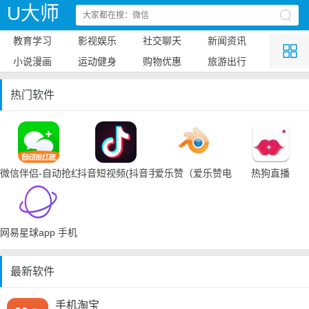
U大师
教育学习
影视娱乐
社交聊天
新闻资讯
小说漫画
运动健身
购物优惠
旅游出行
热门软件
微信伴侣-自动抢红包
抖音短视频(抖音手机下载)
爱乐赞（爱乐赞电脑手机下载）
热狗直播
网易星球app 手机下载
最新软件
手机淘宝