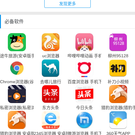
发现更多
必备软件
途牛旅游(安卓版手机下载)
uc浏览器
哔哩哔哩动画 手机下载
柳州95128
Chrome浏览器(谷歌浏览器手机下载)
去哪儿旅行
百度浏览器 手机下载
补刀小视频
私密浏览器(私密浏览器手机下载)
东方头条
今日头条
猎豹浏览器(猎豹
猎豹浏览器 安卓版
2345浏览器 安卓版
傲游浏览器 手机下载
360天气APP