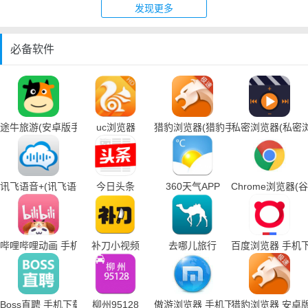
发现更多
必备软件
途牛旅游(安卓版手机下载)
uc浏览器
猎豹浏览器(猎豹手机浏览器下载)
私密浏览器(私密
讯飞语音+(讯飞语音输入法手机下载)
今日头条
360天气APP
Chrome浏览器
哔哩哔哩动画 手机下载
补刀小视频
去哪儿旅行
百度浏览器 手机
Boss直聘 手机下载
柳州95128
傲游浏览器 手机下载
猎豹浏览器 安卓