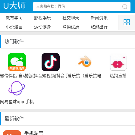
U大师
教育学习
影视娱乐
社交聊天
新闻资讯
小说漫画
运动健身
购物优惠
旅游出行
热门软件
微信伴侣-自动抢红包
抖音短视频(抖音手机下载)
爱乐赞（爱乐赞电脑手机下载）
热狗直播
网易星球app 手机下载
最新软件
手机淘宝