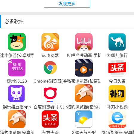
发现更多
必备软件
途牛旅游(安卓版手机下载)
uc浏览器
哔哩哔哩动画 手机下载
去哪儿旅行
柳州95128
Chrome浏览器(谷歌浏览器手机下载)
私密浏览器(私密浏览器手机下载)
今日头条
娱乐猫直播app
百度浏览器 手机下载
猎豹浏览器(猎豹手机浏览器下载)
补刀小视频
猎豹浏览器 安卓版
东方头条
360天气APP
2345浏览器 安卓