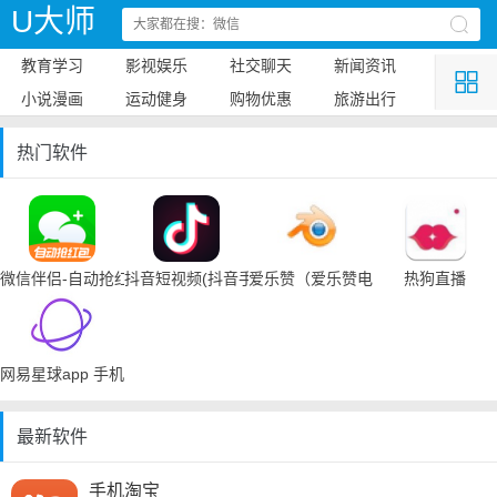
U大师
教育学习
影视娱乐
社交聊天
新闻资讯
小说漫画
运动健身
购物优惠
旅游出行
热门软件
微信伴侣-自动抢红包
抖音短视频(抖音手机下载)
爱乐赞（爱乐赞电脑手机下载）
热狗直播
网易星球app 手机下载
最新软件
手机淘宝