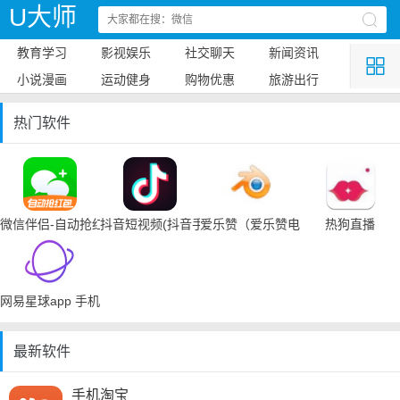
U大师
教育学习
影视娱乐
社交聊天
新闻资讯
小说漫画
运动健身
购物优惠
旅游出行
热门软件
微信伴侣-自动抢红包
抖音短视频(抖音手机下载)
爱乐赞（爱乐赞电脑手机下载）
热狗直播
网易星球app 手机下载
最新软件
手机淘宝