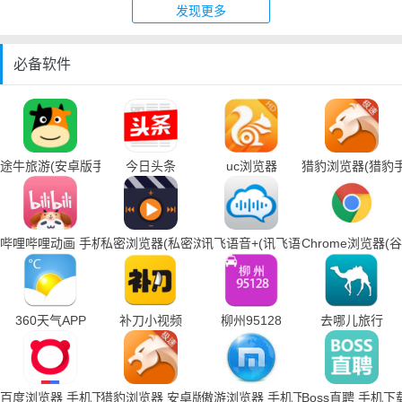
发现更多
必备软件
途牛旅游(安卓版手机下载)
今日头条
uc浏览器
猎豹浏览器(猎豹
哔哩哔哩动画 手机下载
私密浏览器(私密浏览器手机下载)
讯飞语音+(讯飞语音输入法手机下载
Chrome浏览器
360天气APP
补刀小视频
柳州95128
去哪儿旅行
百度浏览器 手机下载
猎豹浏览器 安卓版
傲游浏览器 手机下载
Boss直聘 手机下