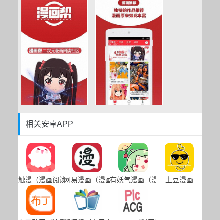
相关安卓APP
触漫（漫画阅读器）
网易漫画（漫画阅读）
有妖气漫画（漫画阅读）
土豆漫画