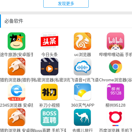
发现更多
必备软件
途牛旅游(安卓版手机下载)
今日头条
uc浏览器
哔哩哔哩动画 手
猎豹浏览器(猎豹手机浏览器下载)
私密浏览器(私密浏览器手机下载)
讯飞语音+(讯飞语音输入法手机下载
Chrome浏览器
2345浏览器 安卓版
补刀小视频
360天气APP
柳州95128
猎豹浏览器 安卓版
Boss直聘 手机下载
去哪儿旅行
百度浏览器 手机