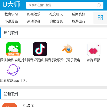
U大师
教育学习
影视娱乐
社交聊天
新闻资讯
小说漫画
运动健身
购物优惠
旅游出行
热门软件
微信伴侣-自动抢红包
抖音短视频(抖音手机下载)
爱乐赞（爱乐赞电脑手机下载）
热狗直播
网易星球app 手机下载
最新软件
手机淘宝