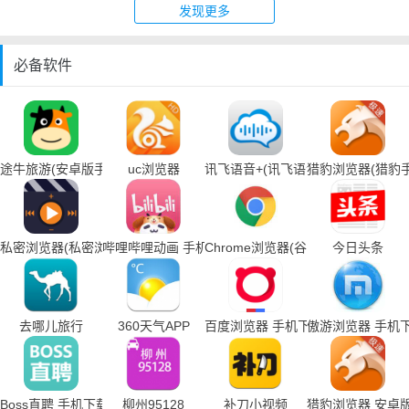
发现更多
必备软件
途牛旅游(安卓版手机下载)
uc浏览器
讯飞语音+(讯飞语音输入法手机下载
猎豹浏览器(猎豹
私密浏览器(私密浏览器手机下载)
哔哩哔哩动画 手机下载
Chrome浏览器(谷歌浏览器手机下载
今日头条
去哪儿旅行
360天气APP
百度浏览器 手机下载
傲游浏览器 手机
Boss直聘 手机下载
柳州95128
补刀小视频
猎豹浏览器 安卓