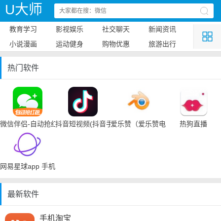
U大师
教育学习
影视娱乐
社交聊天
新闻资讯
小说漫画
运动健身
购物优惠
旅游出行
热门软件
微信伴侣-自动抢红包
抖音短视频(抖音手机下载)
爱乐赞（爱乐赞电脑手机下载）
热狗直播
网易星球app 手机下载
最新软件
手机淘宝