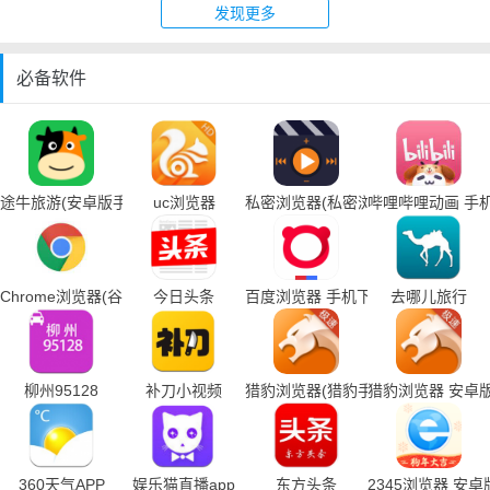
发现更多
必备软件
途牛旅游(安卓版手机下载)
uc浏览器
私密浏览器(私密浏览器手机下载)
哔哩哔哩动画 手
Chrome浏览器(谷歌浏览器手机下载)
今日头条
百度浏览器 手机下载
去哪儿旅行
柳州95128
补刀小视频
猎豹浏览器(猎豹手机浏览器下载)
猎豹浏览器 安卓
360天气APP
娱乐猫直播app
东方头条
2345浏览器 安卓