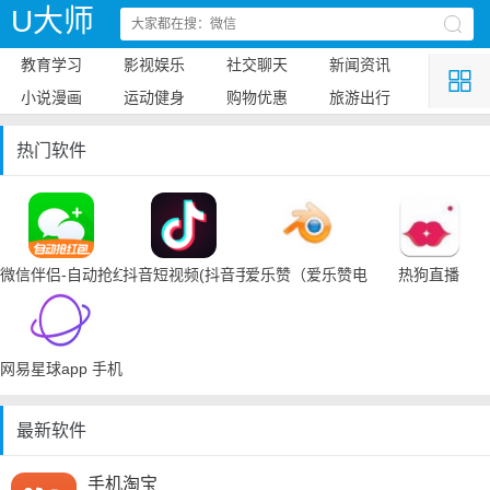
U大师
教育学习
影视娱乐
社交聊天
新闻资讯
小说漫画
运动健身
购物优惠
旅游出行
热门软件
微信伴侣-自动抢红包
抖音短视频(抖音手机下载)
爱乐赞（爱乐赞电脑手机下载）
热狗直播
网易星球app 手机下载
最新软件
手机淘宝