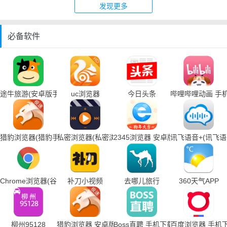
发现更多
必备软件
途牛旅游(安卓版手机下载)
uc浏览器
今日头条
哔哩哔哩动画 手
猎豹浏览器(猎豹手机浏览器下载)
私密浏览器(私密浏览器手机下载)
2345浏览器 安卓版
讯飞语音+(讯飞
Chrome浏览器(谷歌浏览器手机下载)
补刀小视频
去哪儿旅行
360天气APP
柳州95128
猎豹浏览器 安卓版
Boss直聘 手机下载
百度浏览器 手机