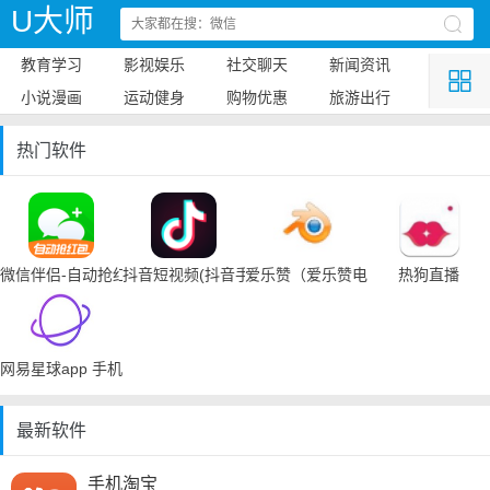
U大师
教育学习
影视娱乐
社交聊天
新闻资讯
小说漫画
运动健身
购物优惠
旅游出行
热门软件
微信伴侣-自动抢红包
抖音短视频(抖音手机下载)
爱乐赞（爱乐赞电脑手机下载）
热狗直播
网易星球app 手机下载
最新软件
手机淘宝