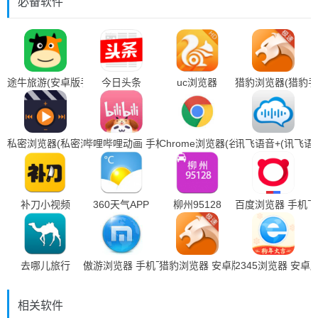
必备软件
途牛旅游(安卓版手机下载)
今日头条
uc浏览器
猎豹浏览器(猎豹手
私密浏览器(私密浏览器手机下载)
哔哩哔哩动画 手机下载
Chrome浏览器(谷歌浏览器手机下载
讯飞语音+(讯飞语
补刀小视频
360天气APP
柳州95128
百度浏览器 手机下
去哪儿旅行
傲游浏览器 手机下载
猎豹浏览器 安卓版
2345浏览器 安卓
相关软件