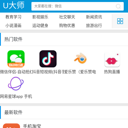
U大师
教育学习
影视娱乐
社交聊天
新闻资讯
小说漫画
运动健身
购物优惠
旅游出行
热门软件
微信伴侣-自动抢红包
抖音短视频(抖音手机下载)
爱乐赞（爱乐赞电脑手机下载）
热狗直播
网易星球app 手机下载
最新软件
手机淘宝