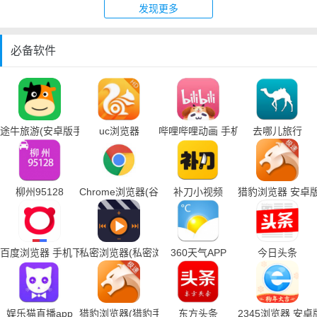
发现更多
必备软件
途牛旅游(安卓版手机下载)
uc浏览器
哔哩哔哩动画 手机下载
去哪儿旅行
柳州95128
Chrome浏览器(谷歌浏览器手机下载)
补刀小视频
猎豹浏览器 安卓
百度浏览器 手机下载
私密浏览器(私密浏览器手机下载)
360天气APP
今日头条
娱乐猫直播app
猎豹浏览器(猎豹手机浏览器下载)
东方头条
2345浏览器 安卓