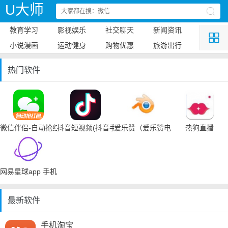
U大师
教育学习
影视娱乐
社交聊天
新闻资讯
小说漫画
运动健身
购物优惠
旅游出行
热门软件
微信伴侣-自动抢红包
抖音短视频(抖音手机下载)
爱乐赞（爱乐赞电脑手机下载）
热狗直播
网易星球app 手机下载
最新软件
手机淘宝