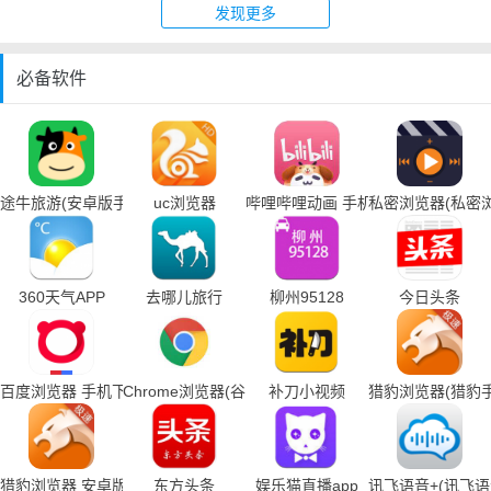
发现更多
必备软件
途牛旅游(安卓版手机下载)
uc浏览器
哔哩哔哩动画 手机下载
私密浏览器(私密
360天气APP
去哪儿旅行
柳州95128
今日头条
百度浏览器 手机下载
Chrome浏览器(谷歌浏览器手机下载)
补刀小视频
猎豹浏览器(猎豹
猎豹浏览器 安卓版
东方头条
娱乐猫直播app
讯飞语音+(讯飞