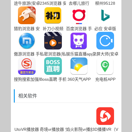
途牛旅游(安卓版手机下载)
2345浏览器 安卓版
去哪儿旅行
柳州95128
猎豹浏览器 安卓版
补刀小视频
百度浏览器 手机下载
必应 安卓版
傲游浏览器 手机下载
私密浏览器(私密浏览器手机下载)
娱乐猫直播app
录屏大师(安卓版手机
搜狗搜索加强版 安卓版
Boss直聘 手机下载
360天气APP
充电桩APP
相关软件
UtoVR播放器
奇境vr播放器 安卓版
焰火影院vr播放器 安卓版
3D播播VR（VR应用