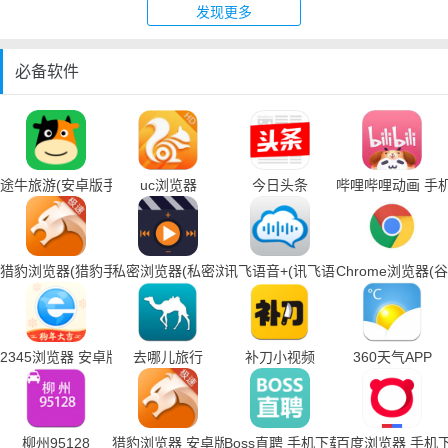
发现更多
必备软件
途牛旅游(安卓版手机下载)
uc浏览器
今日头条
哔哩哔哩动画 手
猎豹浏览器(猎豹手机浏览器下载)
私密浏览器(私密浏览器手机下载)
讯飞语音+(讯飞语音输入法手机下载
Chrome浏览器
2345浏览器 安卓版
去哪儿旅行
补刀小视频
360天气APP
柳州95128
猎豹浏览器 安卓版
Boss直聘 手机下载
百度浏览器 手机