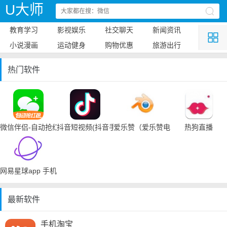
U大师
教育学习
影视娱乐
社交聊天
新闻资讯
小说漫画
运动健身
购物优惠
旅游出行
热门软件
微信伴侣-自动抢红包
抖音短视频(抖音手机下载)
爱乐赞（爱乐赞电脑手机下载）
热狗直播
网易星球app 手机下载
最新软件
手机淘宝