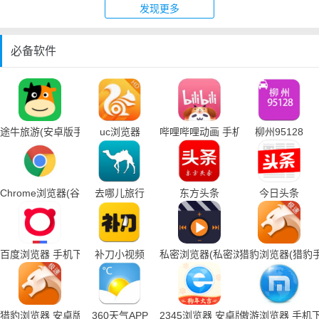
发现更多
必备软件
途牛旅游(安卓版手机下载)
uc浏览器
哔哩哔哩动画 手机下载
柳州95128
Chrome浏览器(谷歌浏览器手机下载)
去哪儿旅行
东方头条
今日头条
百度浏览器 手机下载
补刀小视频
私密浏览器(私密浏览器手机下载)
猎豹浏览器(猎豹
猎豹浏览器 安卓版
360天气APP
2345浏览器 安卓版
傲游浏览器 手机