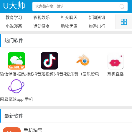
U大师
教育学习
影视娱乐
社交聊天
新闻资讯
小说漫画
运动健身
购物优惠
旅游出行
热门软件
微信伴侣-自动抢红包
抖音短视频(抖音手机下载)
爱乐赞（爱乐赞电脑手机下载）
热狗直播
网易星球app 手机下载
最新软件
手机淘宝