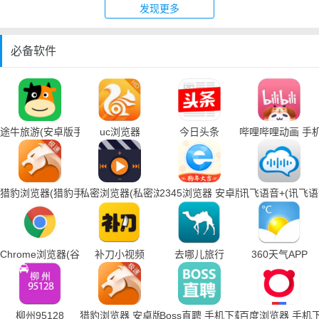
发现更多
必备软件
途牛旅游(安卓版手机下载)
uc浏览器
今日头条
哔哩哔哩动画 手
猎豹浏览器(猎豹手机浏览器下载)
私密浏览器(私密浏览器手机下载)
2345浏览器 安卓版
讯飞语音+(讯飞
Chrome浏览器(谷歌浏览器手机下载)
补刀小视频
去哪儿旅行
360天气APP
柳州95128
猎豹浏览器 安卓版
Boss直聘 手机下载
百度浏览器 手机