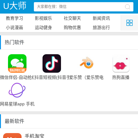
U大师
教育学习
影视娱乐
社交聊天
新闻资讯
小说漫画
运动健身
购物优惠
旅游出行
热门软件
微信伴侣-自动抢红包
抖音短视频(抖音手机下载)
爱乐赞（爱乐赞电脑手机下载）
热狗直播
网易星球app 手机下载
最新软件
手机淘宝