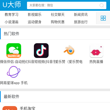
U大师
教育学习
影视娱乐
社交聊天
新闻资讯
小说漫画
运动健身
购物优惠
旅游出行
热门软件
微信伴侣-自动抢红包
抖音短视频(抖音手机下载)
爱乐赞（爱乐赞电脑手机下载）
热狗直播
网易星球app 手机下载
最新软件
手机淘宝