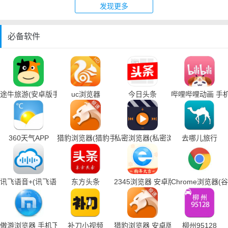
发现更多
必备软件
途牛旅游(安卓版手机下载)
uc浏览器
今日头条
哔哩哔哩动画 手
360天气APP
猎豹浏览器(猎豹手机浏览器下载)
私密浏览器(私密浏览器手机下载)
去哪儿旅行
讯飞语音+(讯飞语音输入法手机下载)
东方头条
2345浏览器 安卓版
Chrome浏览器
傲游浏览器 手机下载
补刀小视频
猎豹浏览器 安卓版
柳州95128