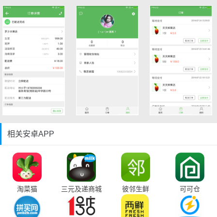
相关安卓APP
淘菜猫
三元及递商城
彼邻生鲜
可可仓