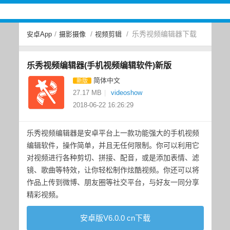
/
/
/
乐秀视频编辑器下载
安卓App
摄影摄像
视频剪辑
乐秀视频编辑器(手机视频编辑软件)新版
简体中文
新版
27.17 MB
|
videoshow
2018-06-22 16:26:29
乐秀视频编辑器是安卓平台上一款功能强大的手机视频
编辑软件，操作简单，并且无任何限制。你可以利用它
对视频进行各种剪切、拼接、配音，或是添加表情、滤
镜、歌曲等特效，让你轻松制作炫酷视频。你还可以将
作品上传到微博、朋友圈等社交平台，与好友一同分享
精彩视频。
安卓版V6.0.0 cn下载